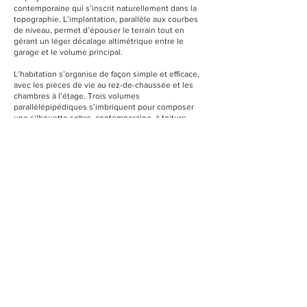
contemporaine qui s’inscrit naturellement dans la
topographie. L’implantation, parallèle aux courbes
de niveau, permet d’épouser le terrain tout en
gérant un léger décalage altimétrique entre le
garage et le volume principal.
L’habitation s’organise de façon simple et efficace,
avec les pièces de vie au rez-de-chaussée et les
chambres à l’étage. Trois volumes
parallélépipédiques s’imbriquent pour composer
une silhouette sobre, contemporaine, à toiture
terrasse. Les gabarits reprennent l’échelle du
voisinage afin de limiter au maximum l’impact visuel
depuis les abords.
Deux terrasses prolongent les espaces vers
l’extérieur. À l’Ouest, une grande terrasse bois
accompagne les usages du quotidien. Au Sud, une
seconde terrasse, en continuité directe avec la
salle à manger, prolonge l’espace de convivialité en
été et ouvre des vues dégagées sur le milieu
naturel environnant.
Localisation : Chez Jacquiers 73420 Mery
Année : novembre 2024
Status : Construit
Client: Privé
Études : 12 mois
Chantier : 10 mois
Mission d'Architecte : Mission complète Conception &